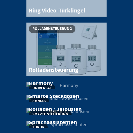
Ring Video-Türklingel
ROLLADENSTEUERUNG
Rolladensteuerung
Harmony
UNIVERSAL
Smarte Steckdosen
CONFIG
Rolladen / Jalousien
SMARTE STEUERUNG
Sprachassistenten
ZURUF