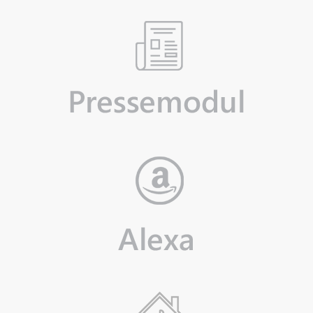
PRESSEMODUL
Unser Pressemodul für die Apothekenhomepage ist kinderleicht
eingebaut.
Mehr erfahren...
AMAZON ECHO
Wir beraten Sie in allen Fragen rund um ihre Alexa.
Mehr erfahren...
DOMAINHOSTING